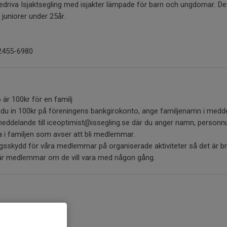
bedriva Isjaktsegling med isjakter lämpade för barn och ungdomar. Dett
 juniorer under 25år.
2455-6980
är 100kr för en familj
r du in 100kr på föreningens bankgirokonto, ange familjenamn i medd
tmeddelande till iceoptimist@issegling.se där du anger namn, pers
a i familjen som avser att bli medlemmar.
ingsskydd för våra medlemmar på organiserade aktiviteter så det är b
är medlemmar om de vill vara med någon gång.