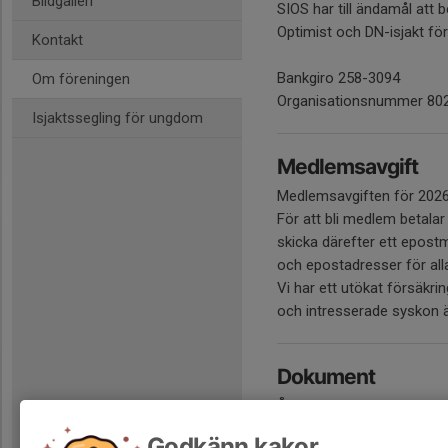
Bildgalleri
SIOS har till ändamål att 
Optimist och DN-isjakt för
Kontakt
Bankgiro 258-3094
Om föreningen
Organisationsnummer 80
Isjaktssegling för ungdom
Medlemsavgift
Medlemsavgiften för 2026 
För att bli medlem betala
skicka därefter ett epos
och epostadresser för all
Vi har ett utökat försäkr
och intresserade syskon 
Dokument
Årsmöteshandlingar
Godkänn kakor