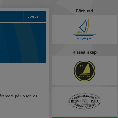
Förbund
Logga in
Klassällskap
s årsmöte på Bosön 23