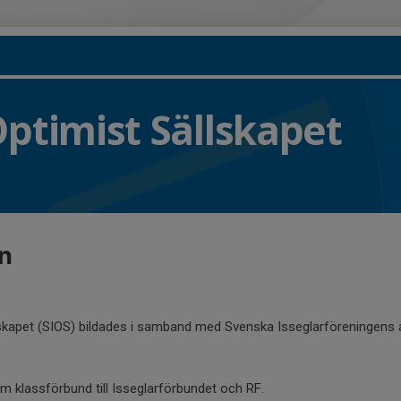
ptimist Sällskapet
n
lskapet (SIOS) bildades i samband med Svenska Isseglarföreningen
m klassförbund till Isseglarförbundet och RF.